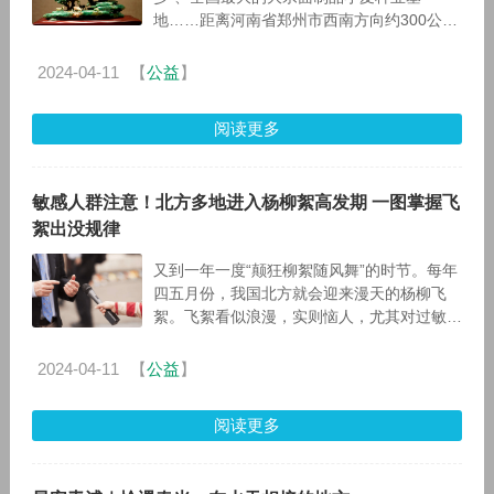
地……距离河南省郑州市西南方向约300公里
的南阳市镇平县，在实现共同富裕的道路上有
着“四副面孔”。 &
2024-04-11
【
公益
】
阅读更多
敏感人群注意！北方多地进入杨柳絮高发期 一图掌握飞
絮出没规律
又到一年一度“颠狂柳絮随风舞”的时节。每年
四五月份，我国北方就会迎来漫天的杨柳飞
絮。飞絮看似浪漫，实则恼人，尤其对过敏人
群很不友好，一不小心被这“四月飞雪”糊一
脸，就会鼻涕一把
2024-04-11
【
公益
】
阅读更多