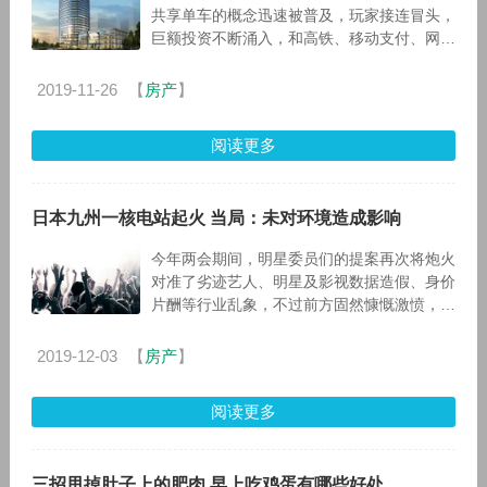
共享单车的概念迅速被普及，玩家接连冒头，
巨额投资不断涌入，和高铁、移动支付、网购
齐名“新四大发明”。 热潮来得快，去得更快。
今年，共享单车
2019-11-26
【
房产
】
阅读更多
日本九州一核电站起火 当局：未对环境造成影响
今年两会期间，明星委员们的提案再次将炮火
对准了劣迹艺人、明星及影视数据造假、身价
片酬等行业乱象，不过前方固然慷慨激愤，后
方还是其乐融融，#明星该不该吃粉丝送的食
物#、#明星被认错#等话题频繁被推
2019-12-03
【
房产
】
阅读更多
三招甩掉肚子上的肥肉 早上吃鸡蛋有哪些好处