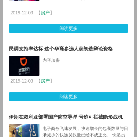
板的上市征途。但眼看着2018年就快要过
去，却迟迟未见唱吧上市的消息。对此
2019-12-03
【
房产
】
阅读更多
民调支持率达标 这个华裔参选人获初选辩论资格
内容加密
2019-12-03
【
房产
】
阅读更多
伊朗在叙利亚部署国产防空导弹 号称可拦截隐形战机
电子商务飞速发展，快速增长的包裹数量与日
渐减少的快递员数量已经不成正比。 快递员