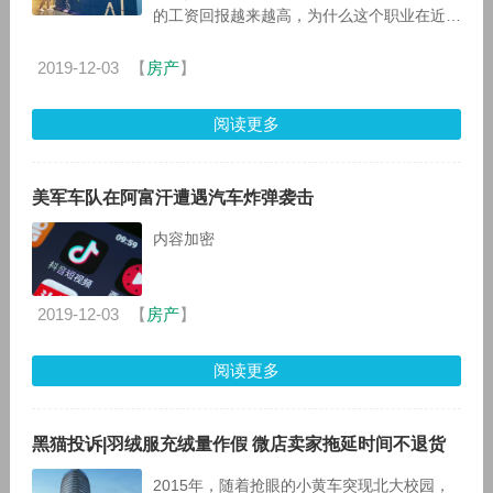
的工资回报越来越高，为什么这个职业在近年
来从事人员锐减呢？对此，有很多快递员反
映，虽然能够得到很高的工
2019-12-03
【
房产
】
阅读更多
美军车队在阿富汗遭遇汽车炸弹袭击
内容加密
2019-12-03
【
房产
】
阅读更多
黑猫投诉|羽绒服充绒量作假 微店卖家拖延时间不退货
2015年，随着抢眼的小黄车突现北大校园，