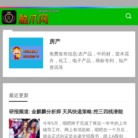
房产
免费发布信息:农产品，中药材，苗木花
卉，化工，电子产品，商标专利，知产
资讯等
最近更新
研报频道: 金麒麟分析师 天风快递策略:挖三四线潜能
今年5月，唱吧终于完成了将近一年半的上市
辅导工作。网上有消息称，唱吧在一个月后，
就会正式向证监会递交招股书，踏上A股创业